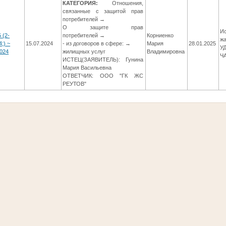
КАТЕГОРИЯ:
Отношения,
связанные с защитой прав
потребителей →
О защите прав
Ис
 (2-
потребителей →
Корниенко
жа
;) ~
15.07.2024
- из договоров в сфере: →
Мария
28.01.2025
У
024
жилищных услуг
Владимировна
Ч
ИСТЕЦ(ЗАЯВИТЕЛЬ): Гунина
Мария Васильевна
ОТВЕТЧИК: ООО "ГК ЖС
РЕУТОВ"